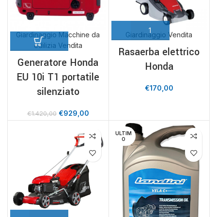
Giardinaggio Macchine da
Giardinaggio Vendita
edilizia Vendita
Rasaerba elettrico
Generatore Honda
Honda
EU 10i T1 portatile
€
170,00
silenziato
€
929,00
€
1.420,00
ULTIM
O